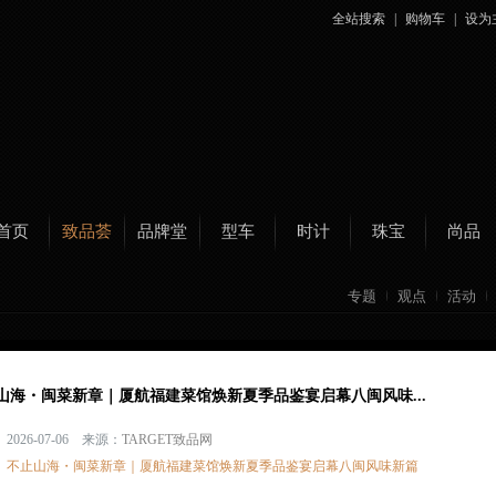
全站搜索
|
购物车
|
设为
首页
致品荟
品牌堂
型车
时计
珠宝
尚品
专题
观点
活动
山海・闽菜新章｜厦航福建菜馆焕新夏季品鉴宴启幕八闽风味...
2026-07-06 来源：
TARGET致品网
：
不止山海・闽菜新章｜厦航福建菜馆焕新夏季品鉴宴启幕八闽风味新篇