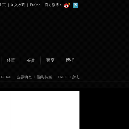
主页
|
加入收藏
|
English
|
官方微博：
体面
鉴赏
奢享
榜样
T-Club
业界动态
瀚彰传媒
TARGET杂志