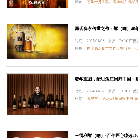
标签：
芝华士携手陈小春重燃友情岁
再现隽永传世之作：響（响）40
时间： 2025-01-02 来源：
TARGET
标签：
再现隽永传世之作：響（响）4
奢华重启，酝思酒庄回归中国，
时间： 2024-11-26 来源：
TARGET
标签：
奢华重启
酝思酒庄回归中国
三得利響（响）·百年匠心臻选20