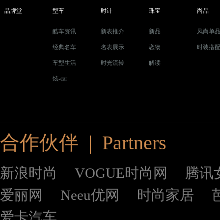
品牌堂
型车
时计
珠宝
尚品
酷车资讯
新表推介
新品
风尚单
经典名车
名表展示
恋物
时装搭
车型生活
时光流转
解读
炫-car
合作伙伴 | Partners
新浪时尚
VOGUE时尚网
腾讯
爱丽网
Neeu优网
时尚家居
爱卡汽车