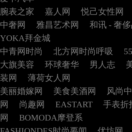
腕表之家
嘉人网
悦己女性网
中奢网
雅昌艺术网
和讯 - 奢
YOKA拜金城
中青网时尚
北方网时尚呼吸
5
大旗美容
环球奢华
男人志
装网
薄荷女人网
美丽婚嫁网
美食美酒网
风尚
网
尚趣网
EASTART
手表折
网
BOMODA摩登系
FASHIONDES时尚要闻
优坊网