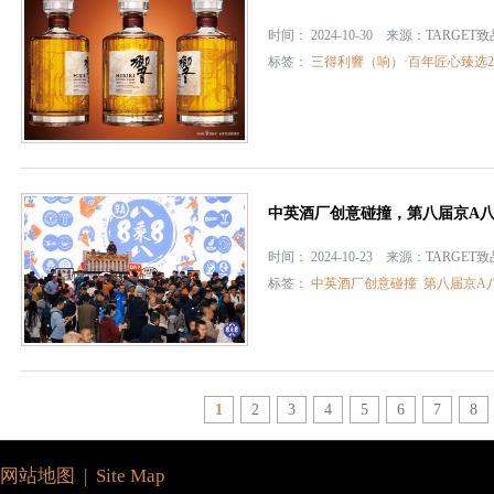
时间： 2024-10-30 来源：
TARGET
标签：
三得利響（响）·百年匠心臻选2
中英酒厂创意碰撞，第八届京A
时间： 2024-10-23 来源：
TARGET
标签：
中英酒厂创意碰撞
第八届京A
1
2
3
4
5
6
7
8
网站地图 | Site Map