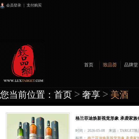
会员登录
|
支付购买
首页
致品荟
品牌堂
>
>
您当前位置：
首页
奢享
美酒
格兰菲迪焕新视觉形象 承袭家族创
时间： 2026-05-08 来源：
TARGET
标签：
格兰菲迪焕新视觉形象 承袭家