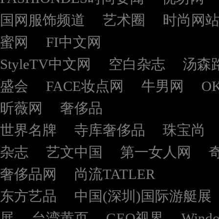
国网服饰频道
艺术圈
时尚网
蜜网
FI中文网
StyleTV中文网
空白杂志
汤森
盛会
FACE妆点网
牛男网
O
昕薇网
奢侈品
世界名牌
寺库奢侈品
珠宝尚
杂志
艺文中国
第一女人网
奢侈品网
尚流TATLER
东方艺品
中国(深圳)国际游艇展
展
台湾黄页
GEO视界
Wind