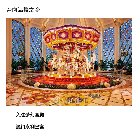
奔向温暖之乡
入住梦幻宫殿
澳门永利皇宫