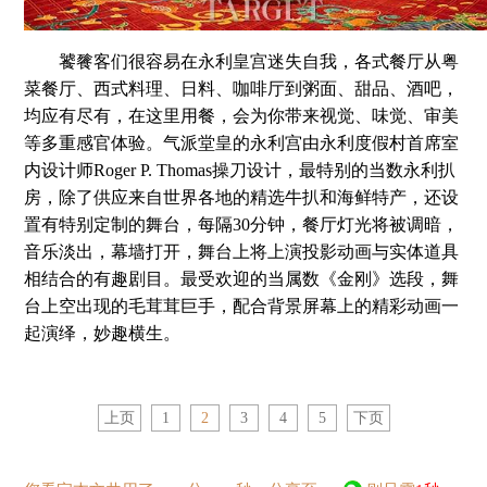
饕餮客们很容易在永利皇宫迷失自我，各式餐厅从粤
菜餐厅、西式料理、日料、咖啡厅到粥面、甜品、酒吧，
均应有尽有，在这里用餐，会为你带来视觉、味觉、审美
等多重感官体验。气派堂皇的永利宫由永利度假村首席室
内设计师Roger P. Thomas操刀设计，最特别的当数永利扒
房，除了供应来自世界各地的精选牛扒和海鲜特产，还设
置有特别定制的舞台，每隔30分钟，餐厅灯光将被调暗，
音乐淡出，幕墙打开，舞台上将上演投影动画与实体道具
相结合的有趣剧目。最受欢迎的当属数《金刚》选段，舞
台上空出现的毛茸茸巨手，配合背景屏幕上的精彩动画一
起演绎，妙趣横生。
上页
1
2
3
4
5
下页