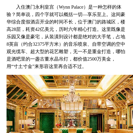
入住澳门永利皇宫（Wynn Palace）是一种怎样的体
验？简单说，四个字就可以概括一切—享乐至上。这间豪
华综合度假酒店开业的时间不长，位于澳门的路城区，楼
高28层，耗资42亿美元，历时六年精心打造。这里既像是
乐园又像是豪宅，从装潢到设计都是绝对的大手笔，占地
8英亩（约合32375平方米）的音乐喷泉、自带空调的空中
观光缆车、超大型的花艺雕塑，无一不是重金打造，哪怕
是酒吧里的一盏古董水晶吊灯，都价值2500万美金，
用“寸土寸金”来形容这里再合适不过。