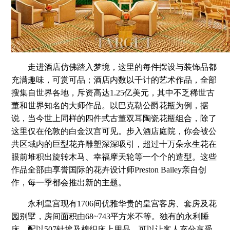
走进酒店仿佛踏入梦境，这里的每件摆设与装饰品都
充满趣味，可赏可品；酒店内数以千计的艺术作品，全部
搜集自世界各地，斥资高达1.25亿美元，其中不乏稀世古
董和世界知名的大师作品。以巴克勒公爵花瓶为例，据
说，当今世上同样的四件式古董双耳陶瓷花瓶组合，除了
这里仅在伦敦的白金汉宫可见。步入酒店庭院，你会被公
共区域内的巨型花卉雕塑深深吸引，超过十万朵永生花在
眼前堆积出旋转木马、幸福摩天轮等一个个的造型。这些
作品全部由享誉国际的花卉设计师Preston Bailey亲自创
作，每一季都会推出新的主题。
永利皇宫现有1706间优雅华贵的皇宫客房、套房及花
园别墅，房间面积由68~743平方米不等。独有的永利睡
床，配以507针埃及棉织床上用品，可以让客人充分享受