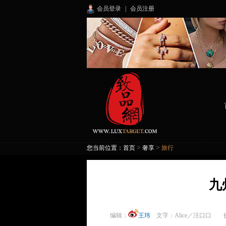
会员登录
|
会员注册
>
>
您当前位置：
首页
奢享
旅行
九州
编辑：
王玮
文字：Alice／汪口口 摄