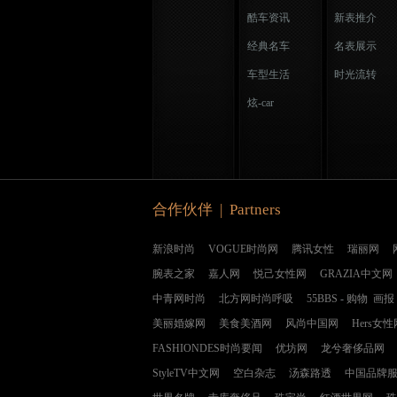
酷车资讯
新表推介
经典名车
名表展示
车型生活
时光流转
炫-car
合作伙伴 | Partners
新浪时尚
VOGUE时尚网
腾讯女性
瑞丽网
腕表之家
嘉人网
悦己女性网
GRAZIA中文网
中青网时尚
北方网时尚呼吸
55BBS
-
购物
画报
美丽婚嫁网
美食美酒网
风尚中国网
Hers女性
FASHIONDES时尚要闻
优坊网
龙兮奢侈品网
StyleTV中文网
空白杂志
汤森路透
中国品牌