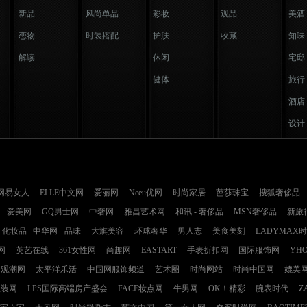
新品
风尚单品
彩妆
观品
美酒
恋物
时装搭配
护肤
收藏
知味
解读
休闲
宅邸
健体
旅行
酒店
设计
网易女人
ELLE中文网
爱丽网
Neeu优网
时尚家居
芭莎珠宝
搜狐奢侈品
爱美网
GQ男士网
中奢网
雅昌艺术网
和讯 - 奢侈品
MSN奢侈品
新旅
化妆品
中华网 - 品味
大旗美容
环球奢华
男人志
美食美刻
LADYMAX
网
英艺在线
361女性网
尚趣网
EASTART
手表折扣网
国际服饰网
YH
观潮网
太平洋乐活
中国网服饰频道
艺术圈
时尚网站
时尚中国网
媲美
服装网
LPS国际高端房产盛会
FACE妆点网
牛男网
OK！精彩
腕表时代
Z