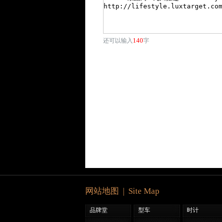
140
还可以输入
字
网站地图 | Site Map
品牌堂
型车
时计