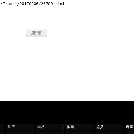
珠宝
尚品
体面
鉴赏
奢享