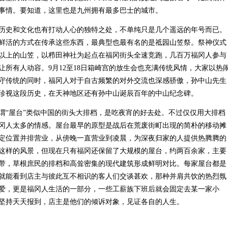
事情。要知道，这里也是九州拥有最多巴士的城市。
史和文化也有打动人心的独特之处，不单纯只是几个遥远的年号而已。
鲜活的方式在传承这些东西，最典型也最有名的是祗园山笠祭。祭神仪式
吨以上的山笠，以栉田神社为起点在福冈街头全速竞跑，几百万福冈人参与
所有人动容。9月12至18日箱崎宫的放生会也充满传统风情，大家以热
守传统的同时，福冈人对于自古频繁的对外交流也深感骄傲，孙中山先生
珍视这段历史，在天神地区还有孙中山诞辰百年的中山纪念碑。
“屋台”类似中国的街头大排档，是吃夜宵的好去处。不过仅仅用大排档
冈人太多的情感。屋台最早的原型是战后在荒废街町出现的简朴的移动摊
定位置并排营业，从傍晚一直营业到凌晨，为深夜归家的人提供热腾腾的
这样的风景，但现在只有福冈还保留了大规模的屋台，约两百余家，主要
带，草根庶民的排档和高耸密集的现代建筑形成鲜明对比。每家屋台都是
就能看到店主与彼此互不相识的客人们交谈甚欢，那种并肩共饮的热烈氛
爱，更是福冈人生活的一部分，一些工薪族下班后就会固定去某一家小
坚持天天报到，店主是他们的倾诉对象，见证各自的人生。