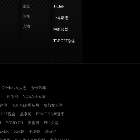
家族
T-Club
偶像
业界动态
人物
瀚彰传媒
TARGET杂志
Onlylady女人志
爱卡汽车
行
时尚网
YOKA拜金城
时尚网
TOPMEN男装网
薄荷女人网
OUSE悦会
品潮网
BOMODA摩登系
网
YOHO.CN
闺蜜网
FI中文网
AKER
风尚网
昕薇网
奢侈品