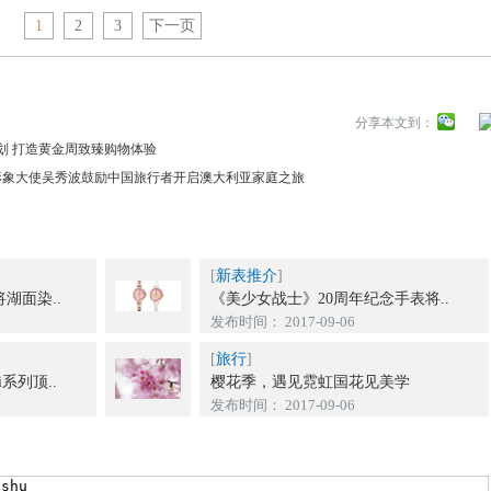
1
2
3
下一页
分享本文到：
计划 打造黄金周致臻购物体验
年”形象大使吴秀波鼓励中国旅行者开启澳大利亚家庭之旅
[
新表推介
]
m 将湖面染..
《美少女战士》20周年纪念手表将..
发布时间： 2017-09-06
[
旅行
]
ami系列顶..
樱花季，遇见霓虹国花见美学
发布时间： 2017-09-06