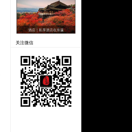
酒店｜私享酒店在东瀛
关注微信
会