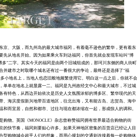
京、大阪，而九州岛的最大城市福冈，有着毫不逊色的繁华，更有着东
要先从地名开始。因为如果乘火车到达福冈，你首先就会发现车站叫“博
“博多”二字。其实今天的福冈是由两个旧城组成的，那珂川东侧的商人街町
合并建市之时取哪个城名还有过一番很大的争论，最终还是选择了“福
在很多小地名上，当地人也恋旧般地频繁使用它。明白这一点之后，你就不
，单单在地名上就显露一二。福冈是九州政经文中心和最大城市，不过城
各有特色，从西边开始依次是历史人文氛围浓郁的博多区、繁华现代的天
带、海滨度假新兴地带百道地区，往北出海，又有能古岛、志贺岛、海中
温和而宜居，自然和都市、过往与现在都浓缩在一起，形成惊人的调和。
物。英国《MONOCLE》杂志曾称赞福冈拥有世界最适合购物的街
京的快节奏，福冈则要贴心许多。如果天神地区密集的百货店已经让人目
合型购物城会超乎人们的想象，而用心规划的交通则连接着每一处购物休