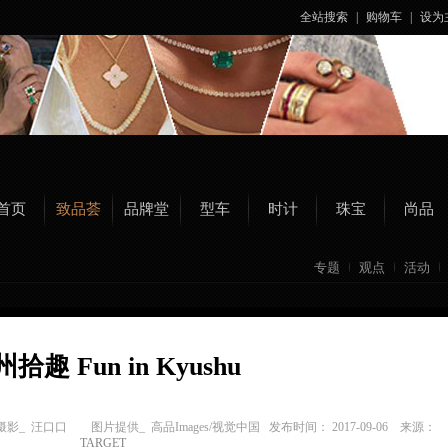
全站搜索
|
购物车
|
设为
首页
致品荟
品牌堂
型车
时计
珠宝
尚品
专题
观点
活动
拾趣 Fun in Kyushu
影_ 汪口口 图片提供_ 高品Images/视觉中国
发布时间： 2017-09-06 来源：
TARGET