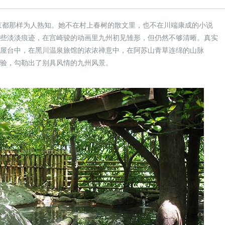
京都那样为人熟知。她不在村上春树的散文里，也不在川端康成的小说
一些淡淡痕迹，在宫崎骏的动画里九州初见雏形，但仍然不够清晰。真实
暖屋台中，在黑川温泉旅馆的浓浓禅意中，在阿苏山青草连绵的山脉
体验，勾勒出了别具风情的九州风景。