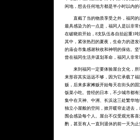
闲地，想去任何地方都是半小时以内的
直截了当的物质享受之外，福冈的历
最具感染力的一点是，福冈人是以非常
在破晓前开始，8支队伍各自抬起重1
其中，紧张热烈的夏夜，生命力的迸发让
的庙会市集感谢秋收和神明的保佑。坚
曾在福冈生活并谋划革命，福冈人非常
来到福冈一定要体验屋台文化，所谓
来形容其实远远不够，因为它承载了福
贩，后来多家摊贩开始每天在街头的固
饭菜小吃。曾经的日本，不少城市都有
集中在天神、中洲、长浜这三处繁华地
独立小屋般的空间，掀开暖帘走进去，
围会感染每个人。屋台不仅受观光客喜
酌，甚至有人一直到退休的前一天为止