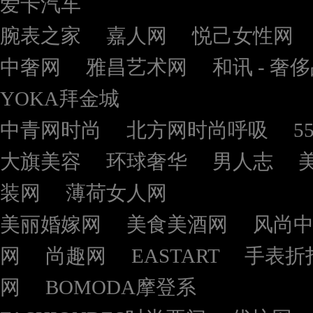
爱卡汽车
腕表之家
嘉人网
悦己女性网
中奢网
雅昌艺术网
和讯 - 奢
YOKA拜金城
中青网时尚
北方网时尚呼吸
5
大旗美容
环球奢华
男人志
装网
薄荷女人网
美丽婚嫁网
美食美酒网
风尚
网
尚趣网
EASTART
手表折
网
BOMODA摩登系