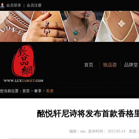
会员登录
|
会员注册
首页
致品荟
品牌堂
>
>
您当前位置：
首页
奢享
美酒
酩悦轩尼诗将发布首款香格
编辑：
tata
发布时间： 2015-05-14 来源