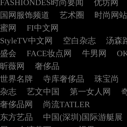
FASHIONDES时尚要闻
优坊网
国网服饰频道
艺术圈
时尚网
蜜网
FI中文网
StyleTV中文网
空白杂志
汤森
盛会
FACE妆点网
牛男网
O
昕薇网
奢侈品
世界名牌
寺库奢侈品
珠宝尚
杂志
艺文中国
第一女人网
奢侈品网
尚流TATLER
东方艺品
中国(深圳)国际游艇展