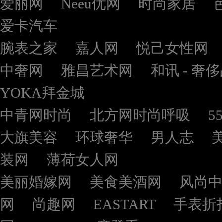
爱丽网
Neeu优网
时尚家居
爱卡汽车
腕表之家
嘉人网
悦己女性网
中奢网
雅昌艺术网
和讯 - 奢
YOKA拜金城
中青网时尚
北方网时尚呼吸
5
大旗美容
环球奢华
男人志
装网
薄荷女人网
美丽婚嫁网
美食美酒网
风尚
网
尚趣网
EASTART
手表折