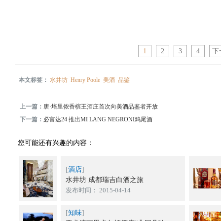
1
2
3
4
下
本文标签：
水井坊
Henry Poole
美酒
品鉴
上一篇：
唐·培里侬香槟王酒庄首次向美酒品鉴者开放
下一篇：
必富达24 推出MI LANG NEGRONI鸡尾酒
您可能还有兴趣的内容：
[
酒店
]
水井坊 成都瑞吉白酒之旅
发布时间： 2015-04-14
[
知味
]