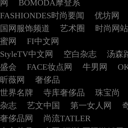
网
BOMODA摩登系
FASHIONDES时尚要闻
优坊网
国网服饰频道
艺术圈
时尚网
蜜网
FI中文网
StyleTV中文网
空白杂志
汤森
盛会
FACE妆点网
牛男网
O
昕薇网
奢侈品
世界名牌
寺库奢侈品
珠宝尚
杂志
艺文中国
第一女人网
奢侈品网
尚流TATLER