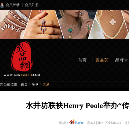
会员登录
|
会员注册
首页
致品荟
品牌堂
>
>
您当前位置：
首页
奢享
美酒
水井坊联袂Henry Poole举
编辑：
Rachel
发布时间： 2015-04-14 