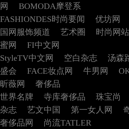
网
BOMODA摩登系
FASHIONDES时尚要闻
优坊网
国网服饰频道
艺术圈
时尚网
蜜网
FI中文网
StyleTV中文网
空白杂志
汤森
盛会
FACE妆点网
牛男网
O
昕薇网
奢侈品
世界名牌
寺库奢侈品
珠宝尚
杂志
艺文中国
第一女人网
奢侈品网
尚流TATLER