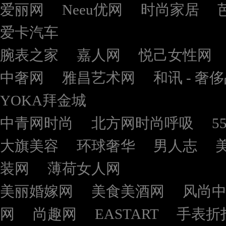
爱丽网
Neeu优网
时尚家居
爱卡汽车
腕表之家
嘉人网
悦己女性网
中奢网
雅昌艺术网
和讯 - 奢
YOKA拜金城
中青网时尚
北方网时尚呼吸
5
大旗美容
环球奢华
男人志
装网
薄荷女人网
美丽婚嫁网
美食美酒网
风尚
网
尚趣网
EASTART
手表折