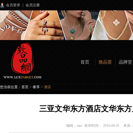
会员登录
|
会员注册
首页
致品荟
品牌堂
>
>
您当前位置：
首页
奢享
酒店
三亚文华东方酒店文华东方
编辑：
tata
发布时间： 2016-06-01 来源