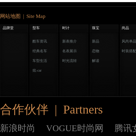
网站地图 | Site Map
品牌堂
型车
时计
珠宝
尚品
酷车资讯
新表推介
新品
风尚单
经典名车
名表展示
恋物
时装搭
车型生活
时光流转
解读
炫-car
合作伙伴 | Partners
新浪时尚
VOGUE时尚网
腾讯