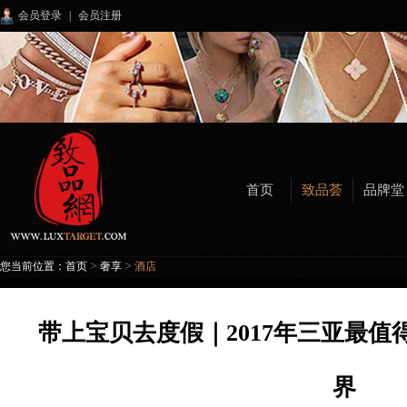
会员登录
|
会员注册
首页
致品荟
品牌堂
>
>
您当前位置：
首页
奢享
酒店
带上宝贝去度假｜2017年三亚最
界