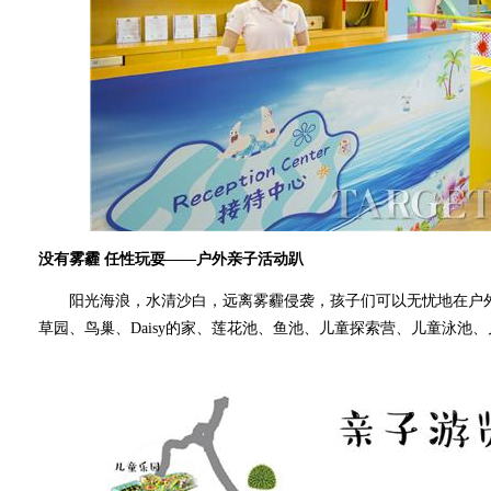
没有雾霾 任性玩耍——户外亲子活动趴
阳光海浪，水清沙白，远离雾霾侵袭，孩子们可以无忧地在户外
草园、鸟巢、Daisy的家、莲花池、鱼池、儿童探索营、儿童泳池