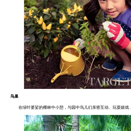
鸟巢
在绿叶婆娑的椰林中小憩，与园中鸟儿们亲密互动、玩耍嬉戏