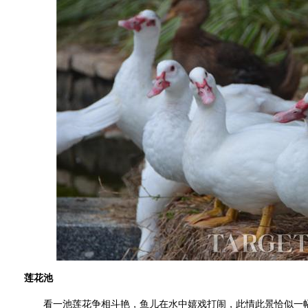
莲花池
看一池莲花争相斗艳，鱼儿在水中嬉戏打闹，此情此景恰似一