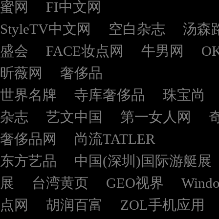
蜜网
FI中文网
StyleTV中文网
空白杂志
汤森
盛会
FACE妆点网
牛男网
O
昕薇网
奢侈品
世界名牌
寺库奢侈品
珠宝尚
杂志
艺文中国
第一女人网
奢侈品网
尚流TATLER
东方艺品
中国(深圳)国际游艇展
展
台湾黄页
GEO视界
Wind
点网
胡润百富
ZOL手机应用