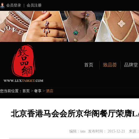
会员登录
|
会员注册
首页
致品荟
品牌堂
>
>
您当前位置：
首页
奢享
酒店
北京香港马会会所京华阁餐厅荣膺LA
编辑：
tata
发布时间： 2015-12-21 来源