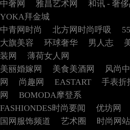
中奢网
雅昌艺术网
和讯 - 奢
YOKA拜金城
中青网时尚
北方网时尚呼吸
5
大旗美容
环球奢华
男人志
装网
薄荷女人网
美丽婚嫁网
美食美酒网
风尚
网
尚趣网
EASTART
手表折
网
BOMODA摩登系
FASHIONDES时尚要闻
优坊网
国网服饰频道
艺术圈
时尚网