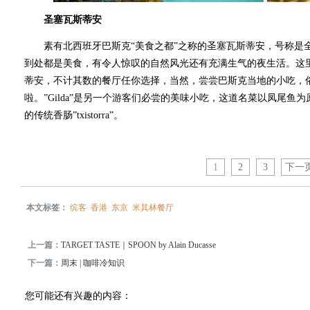
圣塞瓦斯蒂安
素有北西班牙巴斯克“美食之都”之称的圣塞瓦斯蒂安，号称是
到处都是美食，有令人惊叹的自然风光还有充满生气的夜生活。这
蒂安，不计其数的餐厅任你选择，当然，尝尝巴斯克当地的小吃，俗称为
啦。”Gilda”是另一个游客们必尝的美味小吃，这道名菜以凤尾
的传统香肠”txistorra”。
1
2
3
下一
本文标签：
缤客
香港
东京
米其林餐厅
上一篇：
TARGET TASTE｜SPOON by Alain Ducasse
下一篇：
周末 | 咖啡冷知识
您可能还有兴趣的内容：