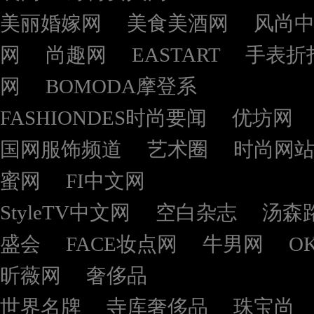
美丽婚嫁网
美食美酒网
风尚
网
尚趣网
EASTART
手表折
网
BOMODA摩登系
FASHIONDES时尚要闻
优坊网
国网服饰频道
艺术圈
时尚网
蜜网
FI中文网
StyleTV中文网
空白杂志
汤森
盛会
FACE妆点网
牛男网
O
昕薇网
奢侈品
世界名牌
寺库奢侈品
珠宝尚