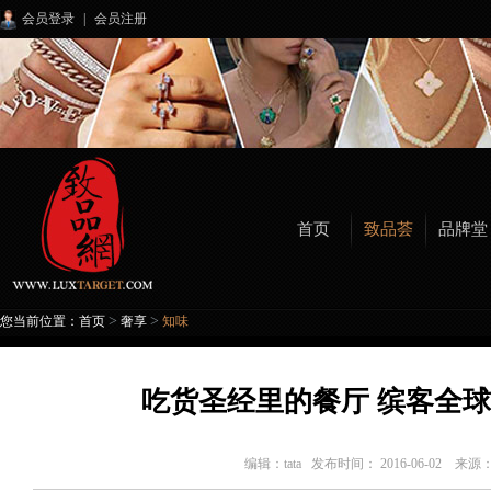
会员登录
|
会员注册
首页
致品荟
品牌堂
>
>
您当前位置：
首页
奢享
知味
吃货圣经里的餐厅 缤客全
编辑：
tata
发布时间： 2016-06-02 来源