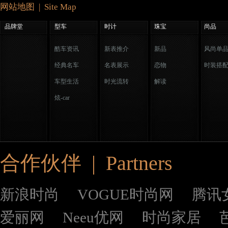
网站地图 | Site Map
品牌堂
型车
时计
珠宝
尚品
酷车资讯
新表推介
新品
风尚单
经典名车
名表展示
恋物
时装搭
车型生活
时光流转
解读
炫-car
合作伙伴 | Partners
新浪时尚
VOGUE时尚网
腾讯
爱丽网
Neeu优网
时尚家居