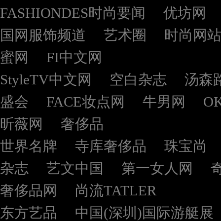
FASHIONDES时尚要闻
优坊网
国网服饰频道
艺术圈
时尚网
蜜网
FI中文网
StyleTV中文网
空白杂志
汤森
盛会
FACE妆点网
牛男网
O
昕薇网
奢侈品
世界名牌
寺库奢侈品
珠宝尚
杂志
艺文中国
第一女人网
奢侈品网
尚流TATLER
东方艺品
中国(深圳)国际游艇展