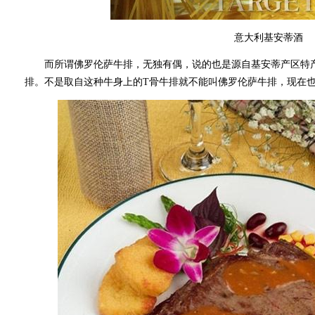
意大利基安蒂酒
而所谓佛罗伦萨牛排，无独有偶，说的也是源自基安蒂产区特产种牛—
排。不是取自这种牛身上的T骨牛排就不能叫佛罗伦萨牛排，现在