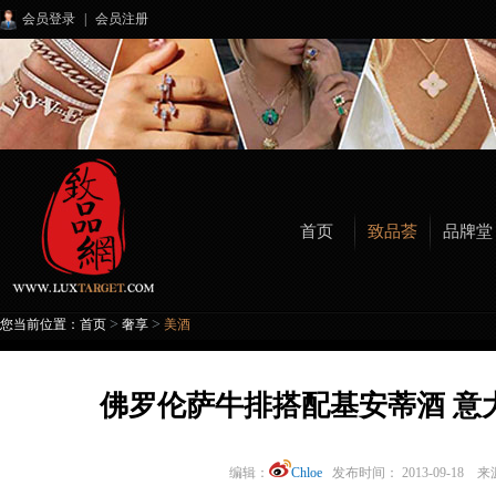
会员登录
|
会员注册
首页
致品荟
品牌堂
>
>
您当前位置：
首页
奢享
美酒
佛罗伦萨牛排搭配基安蒂酒 意
编辑：
Chloe
发布时间： 2013-09-18 