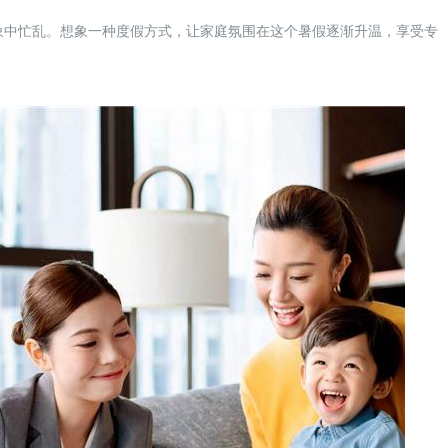
象中忙乱。想象一种度假方式，让家庭氛围在这个暑假逐渐升温，享受专