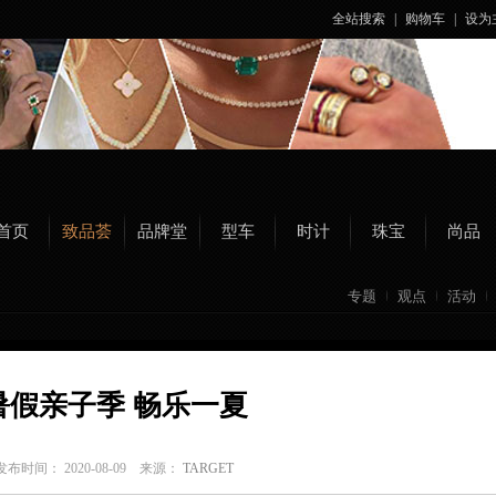
全站搜索
|
购物车
|
设为
首页
致品荟
品牌堂
型车
时计
珠宝
尚品
专题
观点
活动
暑假亲子季 畅乐一夏
发布时间： 2020-08-09 来源：
TARGET