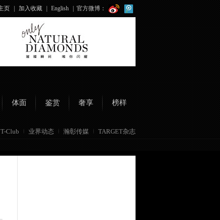
主页
|
加入收藏
|
English
|
官方微博：
体面
鉴赏
奢享
榜样
T-Club
业界动态
瀚彰传媒
TARGET杂志