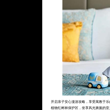
开启亲子安心漫游攻略，享受寓教于乐
植物红树林保护区，坐享风光旖旎的亚