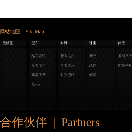
网站地图 | Site Map
品牌堂
型车
时计
珠宝
尚品
酷车资讯
新表推介
新品
风尚单
经典名车
名表展示
恋物
时装搭
车型生活
时光流转
解读
炫-car
合作伙伴 | Partners