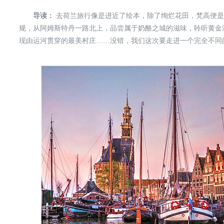
导读：
去荷兰旅行像是进近了绘本，除了绚烂花田，梵高便是
规，从阿姆斯特丹一路北上，品尝属于奶酪之城的滋味，聆听黄金
现由运河贯穿的最美村庄……没错，我们这次要走进一个完全不同