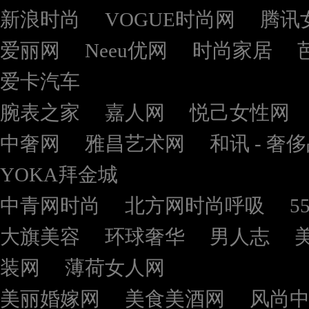
新浪时尚
VOGUE时尚网
腾讯
爱丽网
Neeu优网
时尚家居
爱卡汽车
腕表之家
嘉人网
悦己女性网
中奢网
雅昌艺术网
和讯 - 奢
YOKA拜金城
中青网时尚
北方网时尚呼吸
5
大旗美容
环球奢华
男人志
装网
薄荷女人网
美丽婚嫁网
美食美酒网
风尚