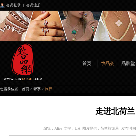
会员登录
|
会员注册
首页
致品荟
品牌堂
>
>
您当前位置：
首页
奢享
旅行
走进北荷兰
编辑：
Alice 文字：L.A 图片提供：荷兰旅游局
发布时间：