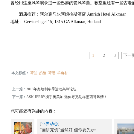
曾经用这座风琴演录过一些巴赫的管风琴曲。教堂里还有一些古老
酒店推荐：阿尔克马尔阿姆拉斯酒店 Amrâth Hotel Alkmaar
地址： Geestersingel 15, 1815 GA Alkmaar, Holland
1
2
3
下一
本文标签：
荷兰
奶酪
荷恩
羊角村
上一篇：
2018年奥地利冬季运动高峰论坛
下一篇：
ASK JERRY携手奥美加 邀你寻觅别样墨西哥风情！
您可能还有兴趣的内容：
[
业界动态
]
“画饼充饥”当然好 但你要先get..