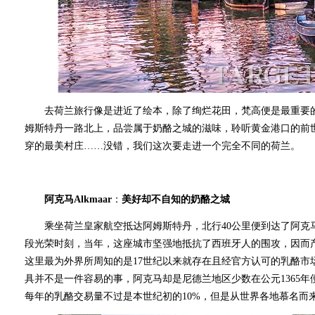
去荷兰旅行像是进近了绘本，除了绚烂花田，梵高便是最重要的
姆斯特丹一路北上，品尝属于奶酪之城的滋味，聆听黄金港口的前
穿的最美村庄……没错，我们这次要走进一个完全不同的荷兰。
阿克马Alkmaar
：
美好却不自知的奶酪之城
乘坐荷兰皇家航空抵达阿姆斯特丹，北行40公里便到达了阿克马（Al
段光荣时刻，当年，这座城市坚强地抵抗了西班牙人的围攻，因而产
这里最为外界所周知的是17世纪以来就存在且经官方认可的乳酪市
具并不是一件容易的事，阿克马却是尼德兰地区少数在公元1365
每年的乳酪交易量不过是本世纪初的10%，但是从世界各地慕名而