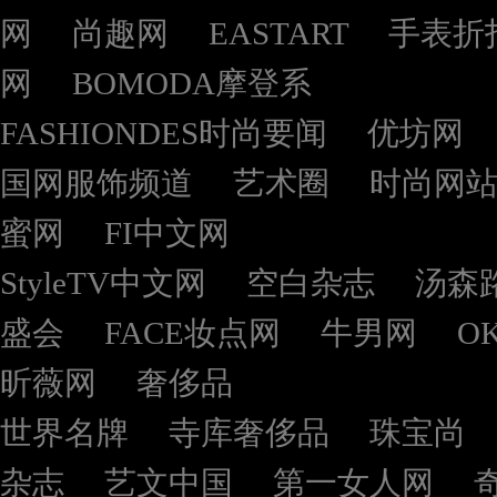
网
尚趣网
EASTART
手表折
网
BOMODA摩登系
FASHIONDES时尚要闻
优坊网
国网服饰频道
艺术圈
时尚网
蜜网
FI中文网
StyleTV中文网
空白杂志
汤森
盛会
FACE妆点网
牛男网
O
昕薇网
奢侈品
世界名牌
寺库奢侈品
珠宝尚
杂志
艺文中国
第一女人网