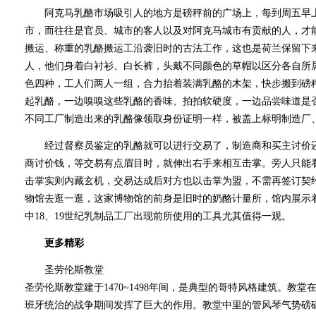
阿克马乳酪市场吸引人的地方是磅秤前的广场上，每到周五早上
市，而往往是官员、城市的客人以及对阿克马城市有贡献的人，才
搬运、称重的乳酪搬运工沿袭旧时的古法工作，这也是荷兰保留下来
人，他们身着白衬衫、白长裤，头戴不同颜色的草帽以区分各自所
色四种，工人们两人一组，合力抬着装满乳酪的木架，快步搬到磅
起乳酪，一边嗅嗅这些乳酪的香味、拍拍软硬度，一边品尝味道是
不同工厂制造出来的乳酪像领取身份证明一样，被盖上标明制造厂
经过督察员鉴定的乳酪就可以进行交易了，制造商和买主讨价还
商讨价钱，等交易有点眉目时，就伸出右手来相互击掌。旁人只能
击掌实则内藏玄机，交易达成后对方也以击掌为盟，不需再签订契
物馆去逛一逛，这家博物馆的前身是旧时的奶酪计量所，馆内展示
中18、19世纪乳制品工厂出现前所使用的工具尤其值得一观。
更多精彩
圣劳伦斯教堂
圣劳伦斯教堂建于1470~1498年间，是典型的哥特风格建筑。教
班牙统治的战争期间发挥了巨大的作用。教堂中里的管风琴气势磅