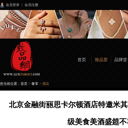
会员登录
|
会员注册
首页
致品荟
品牌堂
>
>
您当前位置：
首页
奢享
酒店
北京金融街丽思卡尔顿酒店特邀米其林
级美食美酒盛筵不