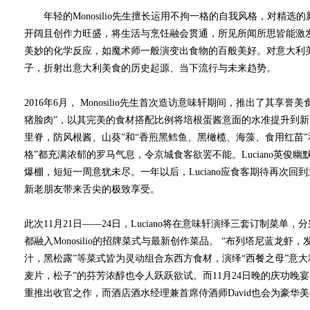
年轻的Monosilio先生擅长运用不拘一格的自我风格，对精选
开阔且创作力旺盛，将生活与烹饪融会贯通，所见所闻所思皆能激
美妙的化学反应，如魔术师一般演变出食物的百般美好。对意大利
子，折射出意大利美食的历史起源、当下流行与未来趋势。
2016年6月， Monosilio先生首次造访意味轩期间，推出了其享
猪脸肉”，以其完美的食材搭配比例将培根蛋酱意面的水准提升到新
里脊，防风根酱、山葵”和“香煎黑鳕鱼、黑橄榄、海藻、食用红苗
格”都充满浓郁的罗马气息，令京城食客欲罢不能。Luciano英俊
爆棚，短短一周意犹未尽。一年以后，Luciano应食客期待再次
新老朋友带来舌尖的极致享受。
此次11月21日——24日，Luciano将在意味轩演绎三套订制菜
都融入Monosilio的招牌菜式与最新创作菜品。 “布列塔尼蓝龙
汁，黑松露”等菜式皆为灵动组合东西方食材，演绎“西餐之母”意
麦片，松子”的芬芳浓醇也令人跃跃欲试。而11月24日晚的庆功晚
重推出收官之作，而酒店酒水经理兼首席侍酒师David也会为豪华