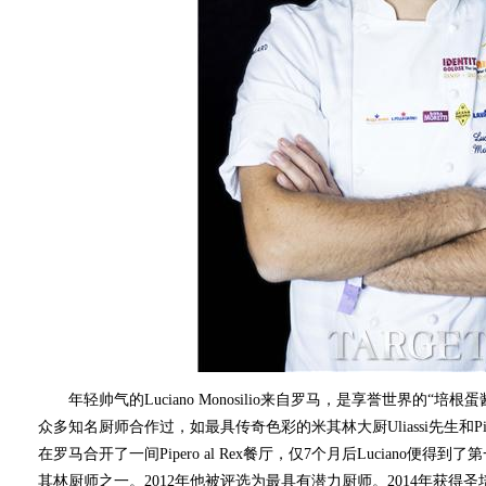
年轻帅气的Luciano Monosilio来自罗马，是享誉世界的“培根蛋
众多知名厨师合作过，如最具传奇色彩的米其林大厨Uliassi先生和Pierangeli
在罗马合开了一间Pipero al Rex餐厅，仅7个月后Luciano
其林厨师之一。2012年他被评选为最具有潜力厨师。2014年获得