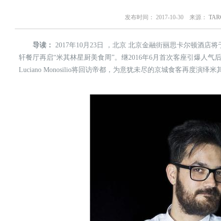
发布时间： 2017-10-30 来源：
TA
导读：
2017年10月23日 ，北京 北京金融街丽思卡尔顿酒店
轩餐厅再启“米其林星厨美食周”。继2016年6月首次客座引爆人气后，意
Luciano Monosilio将回访帝都，为意犹未尽的京城食客再度演绎