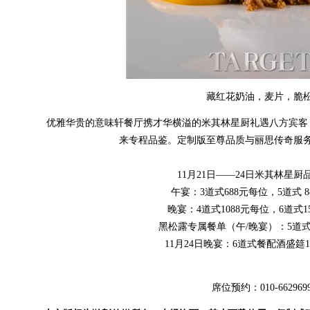
藏红花奶油，麦片，脆
优雅华贵的意味轩餐厅携才华横溢的米其林星厨礼遇八方宾客，
来专程品鉴。定制版至尊品质与丽思传奇服
11月21日——24日米其林星厨
午宴：3道式688元每位，5道式 
晚宴：4道式1088元每位，6道式1
黑松露专属餐单（午/晚宴）：5道式
11月24日晚宴：6道式餐配酒盛筵1
席位预约：010-662969