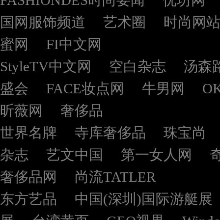
FASHIONDES时尚要闻
优坊网
国网服饰频道
艺术圈
时尚网
蜜网
FI中文网
StyleTV中文网
空白杂志
汤森
盛会
FACE妆点网
牛男网
O
昕薇网
奢侈品
世界名牌
寺库奢侈品
珠宝尚
杂志
艺文中国
第一女人网
奢侈品网
尚流TATLER
东方艺品
中国(深圳)国际游艇展