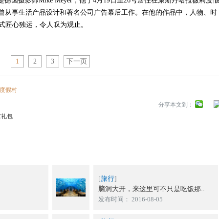
摄影师Mike Meyer，他于4月19日至26号居住在康斯丹哈拉薇莉度
业经验，曾从事生活产品设计和著名公司广告幕后工作。在他的作品中，人物、时
式匠心独运，令人叹为观止。
1
2
3
下一页
度假村
分享本文到：
宴礼包
[
旅行
]
脑洞大开，来这里可不只是吃饭那..
发布时间： 2016-08-05