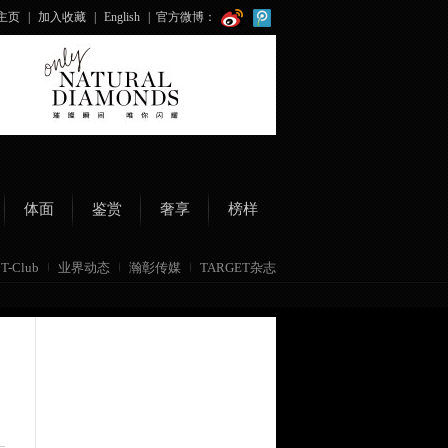
主页
|
加入收藏
|
English
|
官方微博：
体面
鉴赏
奢享
榜样
T-Club
业界动态
瀚彰传媒
TARGET杂志