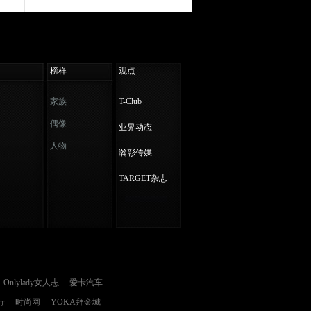
榜样
观点
家族
T-Club
偶像
业界动态
人物
瀚彰传媒
TARGET杂志
Onlylady女人志
爱卡汽车
行
时尚网
YOKA拜金城