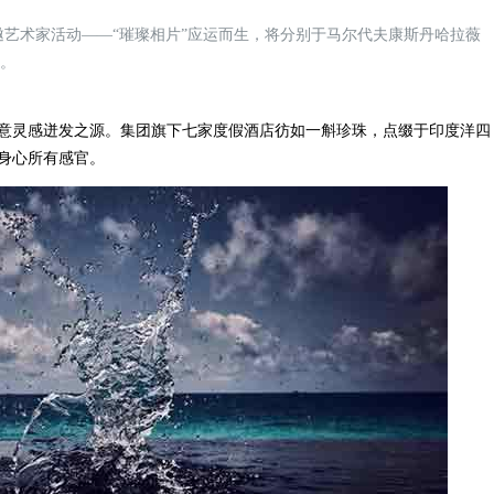
艺术家活动——“璀璨相片”应运而生，将分别于马尔代夫康斯丹哈拉薇
展。
灵感迸发之源。集团旗下七家度假酒店彷如一斛珍珠，点缀于印度洋四
身心所有感官。