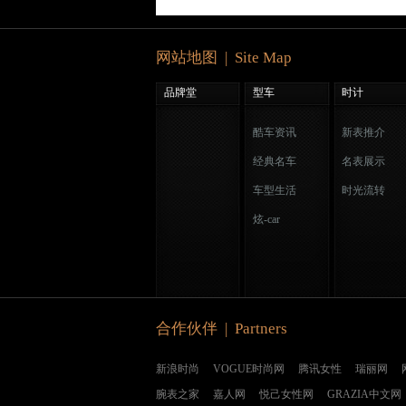
网站地图 | Site Map
品牌堂
型车
时计
酷车资讯
新表推介
经典名车
名表展示
车型生活
时光流转
炫-car
合作伙伴 | Partners
新浪时尚
VOGUE时尚网
腾讯女性
瑞丽网
腕表之家
嘉人网
悦己女性网
GRAZIA中文网