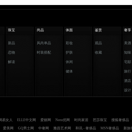
珠宝
尚品
体面
鉴赏
奢享
新品
风尚单品
彩妆
观品
美酒
恋物
时装搭配
护肤
收藏
知味
解读
休闲
宅邸
健体
旅行
酒店
设计
网易女人
ELLE中文网
爱丽网
Neeu优网
时尚家居
芭莎珠宝
搜狐奢侈品
爱美网
GQ男士网
中奢网
雅昌艺术网
和讯 - 奢侈品
MSN奢侈品
新旅