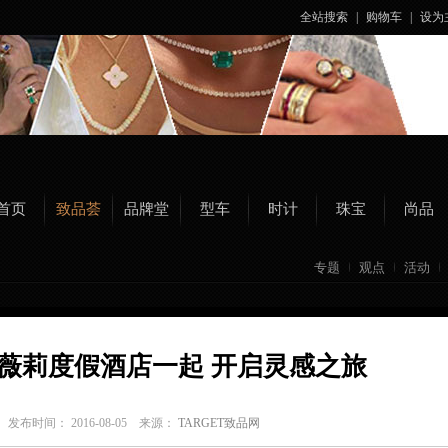
全站搜索
|
购物车
|
设为
首页
致品荟
品牌堂
型车
时计
珠宝
尚品
专题
观点
活动
薇莉度假酒店一起 开启灵感之旅
a
发布时间： 2016-08-05 来源：
TARGET致品网