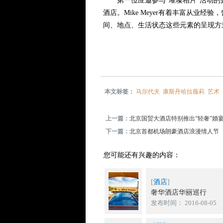
第一位应邀参与“璀璨相片”活动的是德国
酒店。Mike Meyer有着丰富从
间、地点、生活状态这些元素的呈现方
本文标签：
马尔代夫
康斯丹哈拉薇莉
艺术
上一篇：
北京国贸大酒店特别推出“轻奢”婚
下一篇：
北京首都机场朗豪酒店浪漫情人节
您可能还有兴趣的内容：
[
酒店
]
奢华酒店华丽巡行
发布时间： 2016-08-05