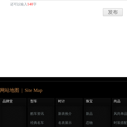
140
还可以输入
字
网站地图 | Site Map
品牌堂
型车
时计
珠宝
尚品
酷车资讯
新表推介
新品
风尚单
经典名车
名表展示
恋物
时装搭