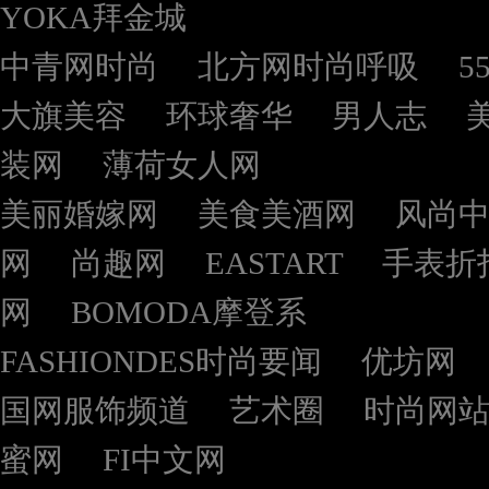
YOKA拜金城
中青网时尚
北方网时尚呼吸
5
大旗美容
环球奢华
男人志
装网
薄荷女人网
美丽婚嫁网
美食美酒网
风尚
网
尚趣网
EASTART
手表折
网
BOMODA摩登系
FASHIONDES时尚要闻
优坊网
国网服饰频道
艺术圈
时尚网
蜜网
FI中文网