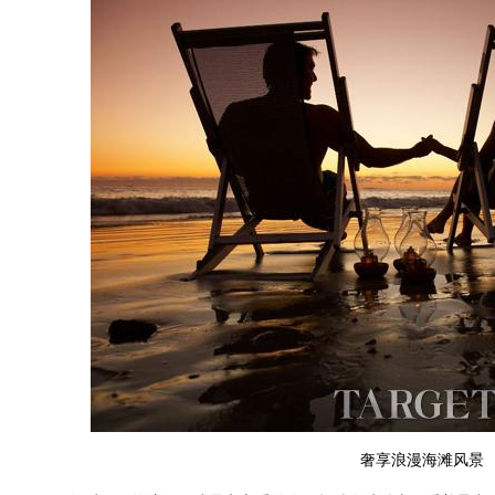
奢享浪漫海滩风景