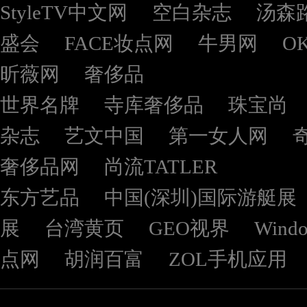
StyleTV中文网
空白杂志
汤森
盛会
FACE妆点网
牛男网
O
昕薇网
奢侈品
世界名牌
寺库奢侈品
珠宝尚
杂志
艺文中国
第一女人网
奢侈品网
尚流TATLER
东方艺品
中国(深圳)国际游艇展
展
台湾黄页
GEO视界
Wind
点网
胡润百富
ZOL手机应用