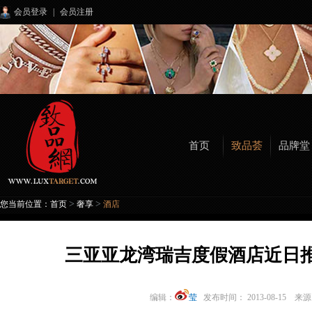
会员登录
|
会员注册
首页
致品荟
品牌堂
>
>
您当前位置：
首页
奢享
酒店
三亚亚龙湾瑞吉度假酒店近日推
编辑：
莹
发布时间： 2013-08-15 来