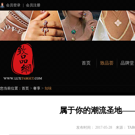
会员登录
|
会员注册
首页
致品荟
品牌堂
>
>
您当前位置：
首页
奢享
知味
属于你的潮流圣地——hm
发布时间： 2017-05-28 来源：
TA