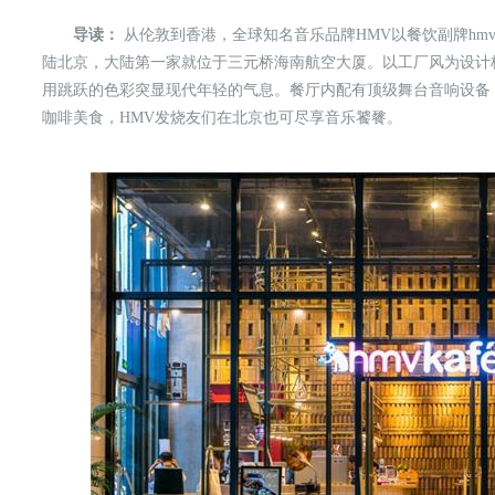
导读：
从伦敦到香港，全球知名音乐品牌HMV以餐饮副牌hmv
陆北京，大陆第一家就位于三元桥海南航空大厦。以工厂风为设计
用跳跃的色彩突显现代年轻的气息。餐厅内配有顶级舞台音响设备，h
咖啡美食，HMV发烧友们在北京也可尽享音乐饕餮。