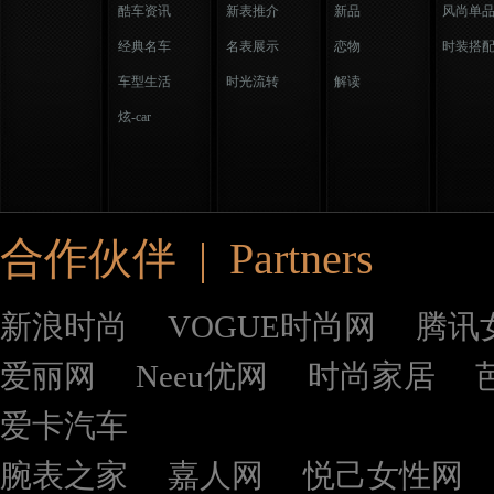
酷车资讯
新表推介
新品
风尚单
经典名车
名表展示
恋物
时装搭
车型生活
时光流转
解读
炫-car
合作伙伴 | Partners
新浪时尚
VOGUE时尚网
腾讯
爱丽网
Neeu优网
时尚家居
爱卡汽车
腕表之家
嘉人网
悦己女性网