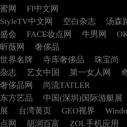
蜜网
FI中文网
StyleTV中文网
空白杂志
汤森
盛会
FACE妆点网
牛男网
O
昕薇网
奢侈品
世界名牌
寺库奢侈品
珠宝尚
杂志
艺文中国
第一女人网
奢侈品网
尚流TATLER
东方艺品
中国(深圳)国际游艇展
展
台湾黄页
GEO视界
Wind
点网
胡润百富
ZOL手机应用