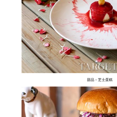
甜品－芝士蛋糕