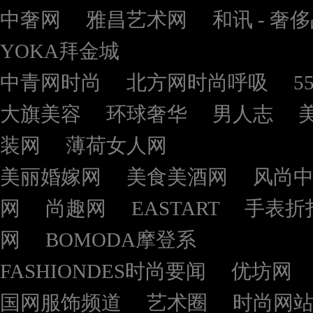
中奢网
雅昌艺术网
和讯 - 奢
YOKA拜金城
中青网时尚
北方网时尚呼吸
5
大旗美容
环球奢华
男人志
装网
薄荷女人网
美丽婚嫁网
美食美酒网
风尚
网
尚趣网
EASTART
手表折
网
BOMODA摩登系
FASHIONDES时尚要闻
优坊网
国网服饰频道
艺术圈
时尚网