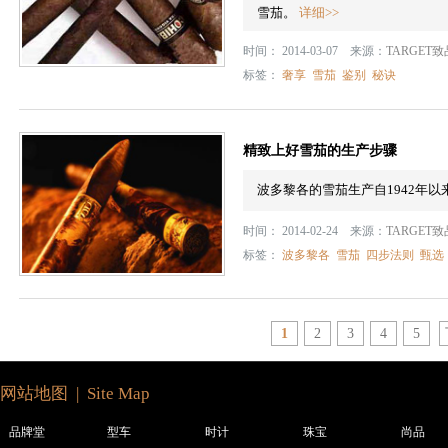
雪茄。
详细>>
时间： 2014-03-07 来源：
TARGET
标签：
奢享
雪茄
鉴别
秘诀
精致上好雪茄的生产步骤
波多黎各的雪茄生产自1942年
时间： 2014-02-24 来源：
TARGET
标签：
波多黎各
雪茄
四步法则
甄选
1
2
3
4
5
网站地图 | Site Map
品牌堂
型车
时计
珠宝
尚品