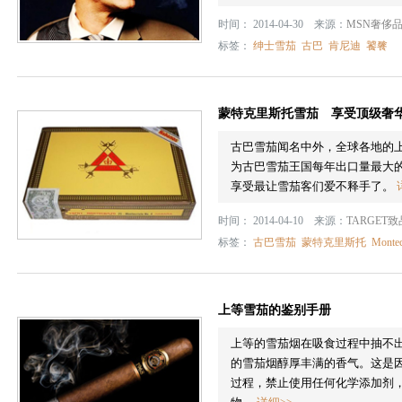
时间： 2014-04-30 来源：
MSN奢侈
标签：
绅士雪茄
古巴
肯尼迪
饕餮
蒙特克里斯托雪茄 享受顶级奢
古巴雪茄闻名中外，全球各地的
为古巴雪茄王国每年出口量最大
享受最让雪茄客们爱不释手了。
时间： 2014-04-10 来源：
TARGET
标签：
古巴雪茄
蒙特克里斯托
Montec
上等雪茄的鉴别手册
上等的雪茄烟在吸食过程中抽不
的雪茄烟醇厚丰满的香气。这是
过程，禁止使用任何化学添加剂