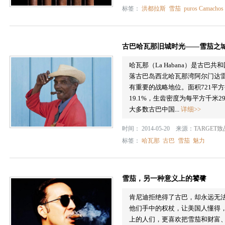
标签：
洪都拉斯
雪茄
puros Camachos
古巴哈瓦那旧城时光——雪茄之
哈瓦那（La Habana）是古
落古巴岛西北哈瓦那湾阿尔门达
有重要的战略地位。面积721平方公
19.1%，生齿密度为每平方千米
大多数古巴中国...
详细>>
时间： 2014-05-20 来源：
TARGET
标签：
哈瓦那
古巴
雪茄
魅力
雪茄，另一种意义上的饕餮
肯尼迪拒绝得了古巴，却永远无
他们手中的权杖，让美国人懂得
上的人们，更喜欢把雪茄和财富