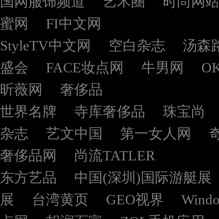
国网服饰频道
艺术圈
时尚网
蜜网
FI中文网
StyleTV中文网
空白杂志
汤森
盛会
FACE妆点网
牛男网
O
昕薇网
奢侈品
世界名牌
寺库奢侈品
珠宝尚
杂志
艺文中国
第一女人网
奢侈品网
尚流TATLER
东方艺品
中国(深圳)国际游艇展
展
台湾黄页
GEO视界
Wind