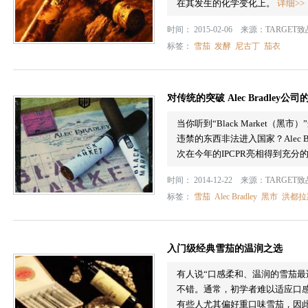
在其发生的化学变化上。
详细>>
时间： 2015-02-06 来源：
TARGET
标签：
雪茄
发酵
尼古丁
茄衣
对传统的突破 Alec Bradley公
当你听到“Black Market
违禁的东西非法进入国家？Alec Bra
次在今年的IPCPR亮相得到充
时间： 2014-12-22 来源：
TARGET
标签：
雪茄
Alec Bradley
黑市
洪都拉
入门级经典雪茄的温润之选
有人说“口感柔和、温润的雪茄最
不错。通常，初学者难以适应口
有些人尤其偏好重口味雪茄，因此