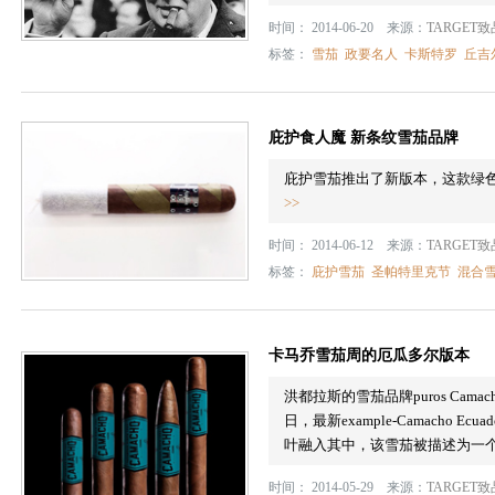
时间： 2014-06-20 来源：
TARGET
标签：
雪茄
政要名人
卡斯特罗
丘吉
庇护食人魔 新条纹雪茄品牌
庇护雪茄推出了新版本，这款绿
>>
时间： 2014-06-12 来源：
TARGET
标签：
庇护雪茄
圣帕特里克节
混合
卡马乔雪茄周的厄瓜多尔版本
洪都拉斯的雪茄品牌puros Ca
日，最新example-Camacho Ecu
叶融入其中，该雪茄被描述为一
时间： 2014-05-29 来源：
TARGET