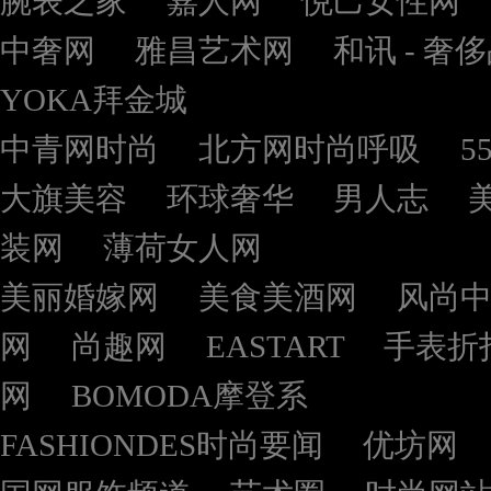
腕表之家
嘉人网
悦己女性网
中奢网
雅昌艺术网
和讯 - 奢
YOKA拜金城
中青网时尚
北方网时尚呼吸
5
大旗美容
环球奢华
男人志
装网
薄荷女人网
美丽婚嫁网
美食美酒网
风尚
网
尚趣网
EASTART
手表折
网
BOMODA摩登系
FASHIONDES时尚要闻
优坊网