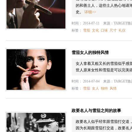
的和善土人，这些土人热心地请
史。
详细>>
时间： 2014-07-11 来源：
TARGET
标签：
雪茄
文化
口味
尺寸
礼仪
雪茄女人的独特风情
女人拿着又粗又长的雪茄似乎感觉
世人原来女性和雪茄是可以完美
时间： 2014-07-04 来源：
TARGET
标签：
雪茄
女人
独特
风情
政要名人与雪茄之间的故事
政要名人似乎经常跟雪茄打交道，
因为长期跟雪茄打交道，政要名