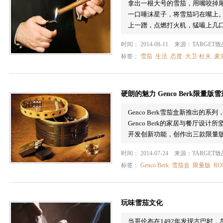
拿出一根大号的雪茄，用嘴咬掉尾
一口唾沫星子，将雪茄叼在嘴上。然
上一蹭，点燃打火机，猛嘬上几
时间： 2014-08-11 来源：
TARGET
标签：
雪茄
生活
态度
大卫·杜夫
麦
硬朗的魅力 Genco Berk限量版
Genco Berk雪茄盒新推出
Genco Berk的家居与餐厅
开发创新功能，创作出三款限量
时间： 2014-07-24 来源：
TARGET
标签：
Genco Berk
雪茄盒
限量版
RO
玩味雪茄文化
当哥伦布在1492年发现古巴时