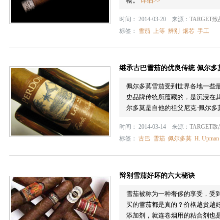
物。
详细>>
时间： 2014-03-20 来源：
TARGET
标签：
雪茄
上等
辨别
烟芯
手工
继承古巴雪茄的优良传统 佩尔多
佩尔多莫雪茄受到世界各地一些
史品牌传统所蕴藏的，是沉浸在
尔多莫是自他的祖父尼克·佩尔
时间： 2014-03-14 来源：
TARGET
标签：
古巴
雪茄
佩尔多莫
H. Upman
辩别雪茄好坏的六大秘诀
雪茄被称为一种奢侈的享受，受
买的雪茄都是真的？价格越贵越
添加剂，就连卷烟用的粘合剂也