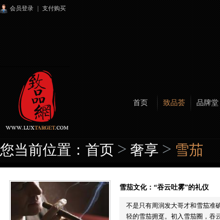
会员登录
|
支付购买
首页
致品荟
品牌堂
>
>
您当前位置：
首页
奢享
雪茄
雪茄文化：“吞云吐雾”的礼仪
不是只有周润发大哥才和雪茄准
轻的雪茄拥趸。初入雪茄圈，吞