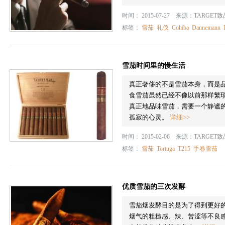
时间： 2015-07-27 来源：
TARGET
标签：
雪茄
礼仪
Cohiba
Dannemann
雪茄时间里的慢生活
真正奢侈的不是雪茄本身，而是
食雪茄虽然已经不像以前那样繁
真正地品味雪茄，需要一个静谧
孤寂的心灵。
详细>>
时间： 2015-02-06 来源：
TARGET
标签：
雪茄
Tortuga
T215
手卷雪茄
优质雪茄的三次发酵
雪茄烟发酵目的是为了得到更好
烟气的粗糙感、辣、苦涩等不良