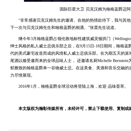
国际巨星大卫·贝克汉姆为翰格蓝爵迈
“非常感谢贝克汉姆先生的邀请。在他的热情款待下，我与其他
下一次与贝克汉姆先生和翰格蓝爵的相遇。”张震先生说道。
继今年3月翰格蓝爵占领伦敦地标性建筑威灵顿拱门（Wellington
绅士风格的私人威士忌俱乐部之后，在9月15日-18日期间，翰格蓝
代的美式豪宅改造而成的风情私人威士忌俱乐部。在为期五天的派
尾酒以飨受邀而来的全球品味人士， 还邀请名厨Michelle Berns
郁雅致的翰格蓝爵单一谷物威士忌。在这美食、美酒和音乐交融的
力尽情展现。
2016年1月，翰格蓝爵全球活动将登陆上海，欢迎·品味荟萃。
本文版权为瀚彰传媒所有，未经许可，禁止下载使用、复制或