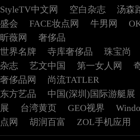
StyleTV中文网
空白杂志
汤森
盛会
FACE妆点网
牛男网
O
昕薇网
奢侈品
世界名牌
寺库奢侈品
珠宝尚
杂志
艺文中国
第一女人网
奢侈品网
尚流TATLER
东方艺品
中国(深圳)国际游艇展
展
台湾黄页
GEO视界
Wind
点网
胡润百富
ZOL手机应用