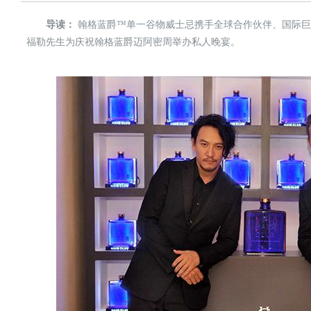
导读：
翰格蓝爵™单一谷物威士忌携手全球合作伙伴、国际巨
福勒先生为庆祝翰格蓝爵迈阿密周举办私人晚宴。