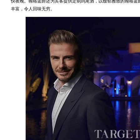
快夜晚。翰格蓝爵还为宾客提供定制鸡尾酒，以馥郁雅致的翰格蓝
丰富，令人回味无穷。