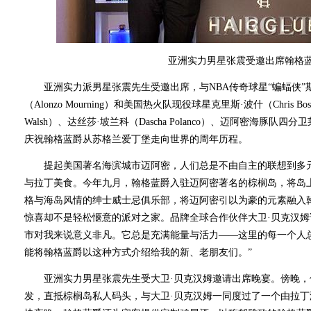
亚洲实力男星张震受邀出席翰格
亚洲实力派男星张震先生受邀出席，与NBA传奇球星“蝙蝠侠”斯科蒂·皮蓬
（Alonzo Mourning）和美国热火队现役球星克里斯·波什（Chris 
Walsh）、达丝莎·坡兰科（Dascha Polanco）、迈阿密海豚队四分卫莱
庆祝翰格蓝爵从苏格兰爱丁堡走向世界的周年历程。
提起美国著名海滨城市迈阿密，人们总是不由自主的联想到多元
与拉丁美食。今年九月，翰格蓝爵入驻迈阿密著名的棕榈岛，将岛
格与海岛风情的绅士威士忌俱乐部，将迈阿密引以为豪的元素融入
惊喜却不是轻松惬意的派对之家。品牌全球合作伙伴大卫·贝克汉姆
市对我来说意义非凡。它总是充满能量与活力——这里的每一个人
能将翰格蓝爵以这种方式介绍给我的新、老朋友们。”
亚洲实力男星张震先生受大卫·贝克汉姆邀请出席晚宴。傍晚，
发，直抵棕榈岛私人码头，与大卫·贝克汉姆一同度过了一个由拉