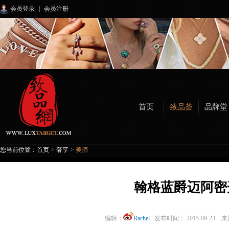
会员登录
|
会员注册
首页
致品荟
品牌堂
>
>
您当前位置：
首页
奢享
美酒
翰格蓝爵迈阿密
编辑：
Rachel
发布时间： 2015-09-23 