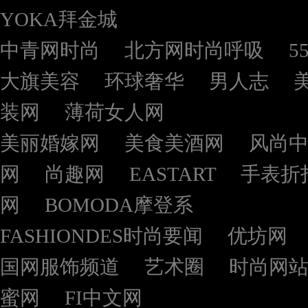
YOKA拜金城
中青网时尚
北方网时尚呼吸
5
大旗美容
环球奢华
男人志
装网
薄荷女人网
美丽婚嫁网
美食美酒网
风尚
网
尚趣网
EASTART
手表折
网
BOMODA摩登系
FASHIONDES时尚要闻
优坊网
国网服饰频道
艺术圈
时尚网
蜜网
FI中文网