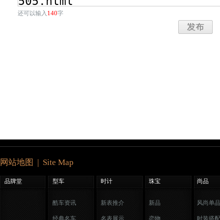
140
还可以输入
字
网站地图 | Site Map
品牌堂
型车
时计
珠宝
尚品
酷车资讯
新表推介
新品
风尚单
经典名车
名表展示
恋物
时装搭