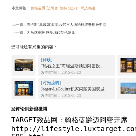
本文标签：
翰格蓝爵
迈阿密
凯特·沃尔什
私人晚宴
上一篇：
杰卡斯“真诚如我”影片代言人德约科维奇现身中网
下一篇：
为马球举杯 感受现代英伦范儿
您可能还有兴趣的内容：
[
解读
]
“钻石之王”海瑞温斯顿迈阿密设..
发布时间： 2015-09-23
[
时光流转
]
Jaeger-LeCoultre积家闪耀美国双城
发布时间： 2015-09-23
发评论到新浪微博