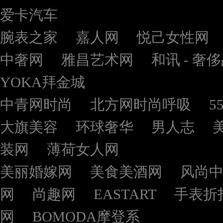
爱卡汽车
腕表之家
嘉人网
悦己女性网
中奢网
雅昌艺术网
和讯 - 奢
YOKA拜金城
中青网时尚
北方网时尚呼吸
5
大旗美容
环球奢华
男人志
装网
薄荷女人网
美丽婚嫁网
美食美酒网
风尚
网
尚趣网
EASTART
手表折
网
BOMODA摩登系