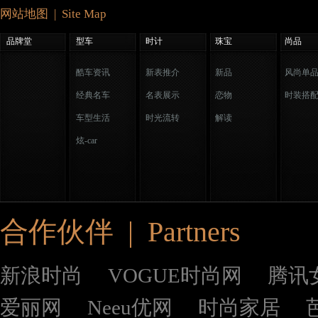
网站地图 | Site Map
品牌堂
型车
时计
珠宝
尚品
酷车资讯
新表推介
新品
风尚单
经典名车
名表展示
恋物
时装搭
车型生活
时光流转
解读
炫-car
合作伙伴 | Partners
新浪时尚
VOGUE时尚网
腾讯
爱丽网
Neeu优网
时尚家居