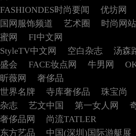
FASHIONDES时尚要闻
优坊网
国网服饰频道
艺术圈
时尚网
蜜网
FI中文网
StyleTV中文网
空白杂志
汤森
盛会
FACE妆点网
牛男网
O
昕薇网
奢侈品
世界名牌
寺库奢侈品
珠宝尚
杂志
艺文中国
第一女人网
奢侈品网
尚流TATLER
东方艺品
中国(深圳)国际游艇展