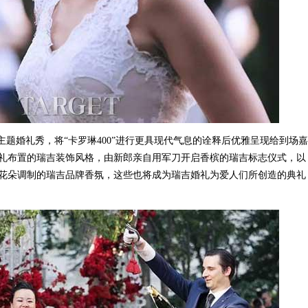
题婚礼秀，将“卡罗琳400”进行更具现代气息的诠释后优雅呈现给到场
礼布置的瑞吉装饰风格，由新郎亲自用军刀开启香槟的瑞吉标志仪式，以
花朵调制的瑞吉品牌香氛，这些也将成为瑞吉婚礼为爱人们所创造的典礼