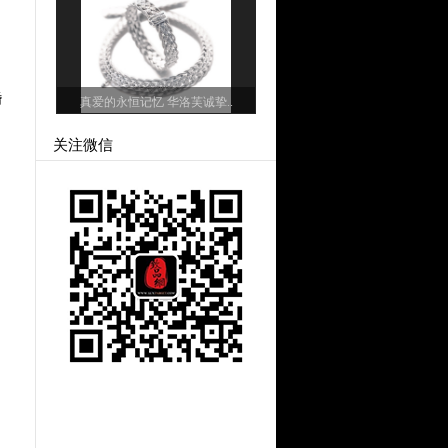
婚
真爱的永恒记忆 华洛芙诚挚..
关注微信