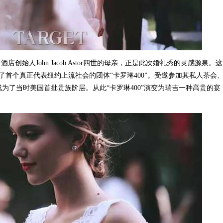
始人John Jacob Astor四世的母亲，正是此次婚礼秀的灵感源泉。这
首个真正代表纽约上流社会的团体“卡罗琳400”。受邀参加其私人茶会
成为了当时美国首批贵族阶层。从此“卡罗琳400”演变为瑞吉一种高贵的宴