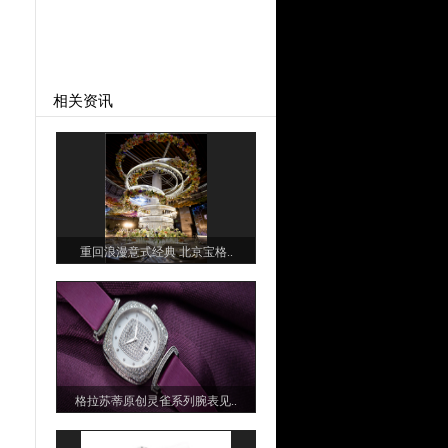
相关资讯
重回浪漫意式经典 北京宝格..
格拉苏蒂原创灵雀系列腕表见..