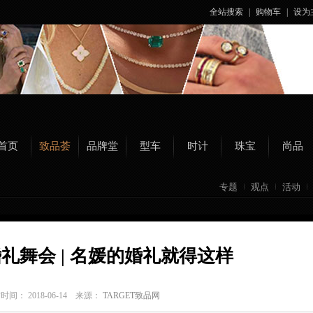
全站搜索
|
购物车
|
设为
首页
致品荟
品牌堂
型车
时计
珠宝
尚品
专题
观点
活动
礼舞会 | 名媛的婚礼就得这样
时间： 2018-06-14 来源：
TARGET致品网