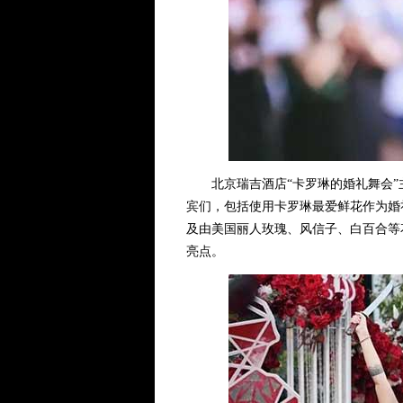
北京瑞吉酒店“卡罗琳的婚礼舞会”主
宾们，包括使用卡罗琳最爱鲜花作为婚
及由美国丽人玫瑰、风信子、白百合等
亮点。