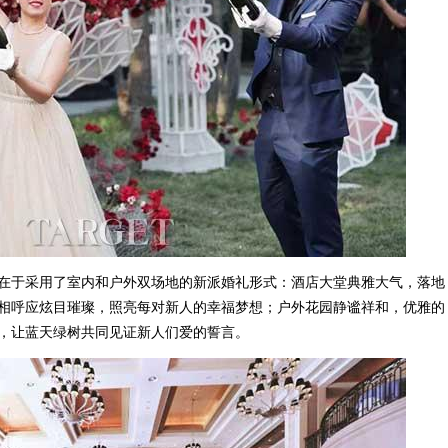
于采用了室内和户外双场地的新派婚礼形式：酒店大堂典雅大气，落地
相呼应炫目璀璨，照亮每对新人的幸福梦想；户外花园静谧祥和，优雅的
，让蓝天绿树共同见证新人们爱的誓言。