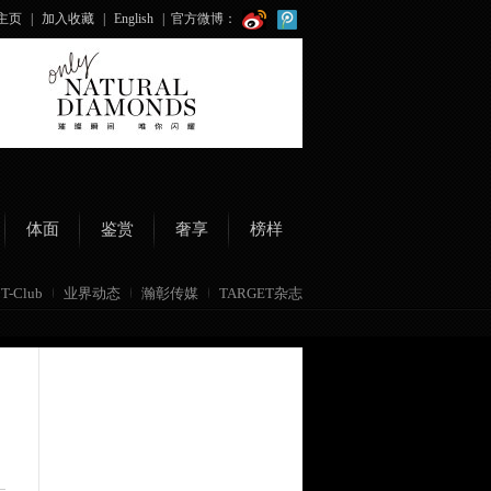
主页
|
加入收藏
|
English
|
官方微博：
体面
鉴赏
奢享
榜样
T-Club
业界动态
瀚彰传媒
TARGET杂志