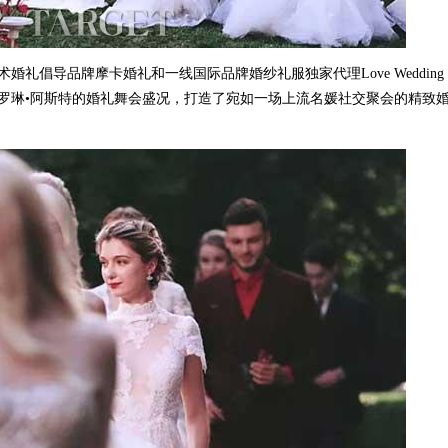
倡导品牌摩卡婚礼和一线国际品牌婚纱礼服独家代理Love Wedding
罗琳•阿斯特的婚礼舞会盛况，打造了宛如一场上流名媛社交聚会的精致