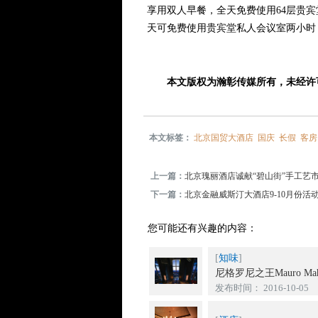
享用双人早餐，全天免费使用64层贵
天可免费使用贵宾堂私人会议室两小时
本文版权为瀚彰传媒所有，未经许
本文标签：
北京国贸大酒店
国庆
长假
客房
上一篇：
北京瑰丽酒店诚献“碧山街”手工艺
下一篇：
北京金融威斯汀大酒店9-10月份活
您可能还有兴趣的内容：
[
知味
]
尼格罗尼之王Mauro Mahj
发布时间： 2016-10-05