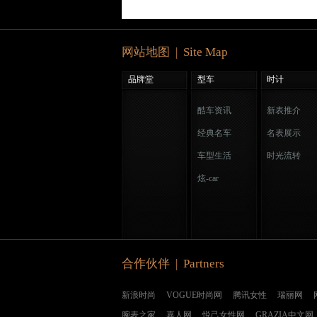
网站地图 | Site Map
品牌堂
型车
时计
酷车资讯
新表推介
经典名车
名表展示
车型生活
时光流转
炫-car
合作伙伴 | Partners
新浪时尚
VOGUE时尚网
腾讯女性
瑞丽网
腕表之家
嘉人网
悦己女性网
GRAZIA中文网