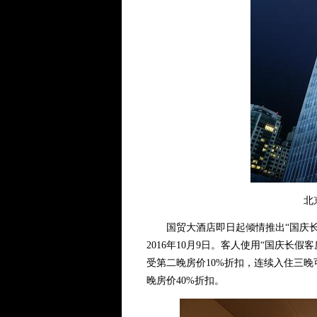
北
国贸大酒店即日起倾情推出“国庆长
2016年10月9日。客人使用“国庆长假
受第二晚房价10%折扣，连续入住三
晚房价40%折扣。