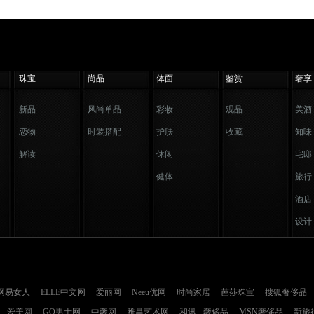
珠宝
尚品
体面
鉴赏
奢享
新品
风尚单品
彩妆
观品
美酒
恋物
时装搭配
护肤
收藏
知味
解读
休闲
宅邸
健体
旅行
酒店
设计
网易女人
ELLE中文网
爱丽网
Neeu优网
时尚家居
芭莎珠宝
搜狐奢侈品
爱美网
GQ男士网
中奢网
雅昌艺术网
和讯 - 奢侈品
MSN奢侈品
新旅