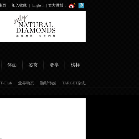
主页
|
加入收藏
|
English
|
官方微博：
体面
鉴赏
奢享
榜样
T-Club
业界动态
瀚彰传媒
TARGET杂志