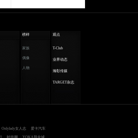
榜样
观点
家族
T-Club
偶像
业界动态
人物
瀚彰传媒
TARGET杂志
Onlylady女人志
爱卡汽车
行
时尚网
YOKA拜金城