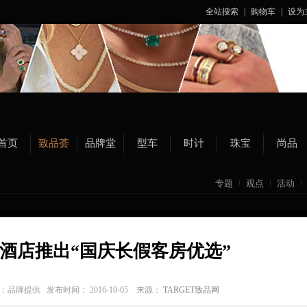
全站搜索
|
购物车
|
设为
首页
致品荟
品牌堂
型车
时计
珠宝
尚品
专题
观点
活动
酒店推出“国庆长假客房优选”
图片：品牌提供
发布时间： 2016-10-05 来源：
TARGET致品网