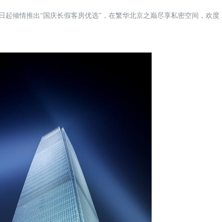
29日起倾情推出“国庆长假客房优选”，在繁华北京之巅尽享私密空间，欢度