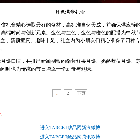
月色满堂礼盒
礼盒精心选取最好的食材，高标准自然天成，并确保供应链的
了高端时尚与创新元素。金色与红色，金色与橙色的配搭为中秋
礼盒，新颖童真、趣味十足，礼盒内为小朋友们精心准备了四种
味。
饼口味，并推出新颖别致的桑葚鲜果月饼、奶酪蓝莓月饼、苏
的同时也为传统的节日增添一份新奇与趣味。
1
2
下页
秒
。
进入TARGET致品网新浪微博
进入TARGET致品网腾讯微博