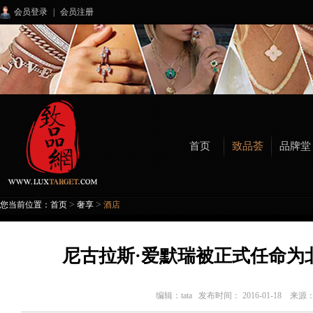
会员登录
|
会员注册
首页
致品荟
品牌堂
>
>
您当前位置：
首页
奢享
酒店
尼古拉斯·爱默瑞被正式任命为
编辑：
tata
发布时间： 2016-01-18 来源