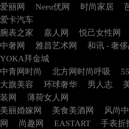
爱丽网
Neeu优网
时尚家居
爱卡汽车
腕表之家
嘉人网
悦己女性网
中奢网
雅昌艺术网
和讯 - 奢
YOKA拜金城
中青网时尚
北方网时尚呼吸
5
大旗美容
环球奢华
男人志
装网
薄荷女人网
美丽婚嫁网
美食美酒网
风尚
网
尚趣网
EASTART
手表折