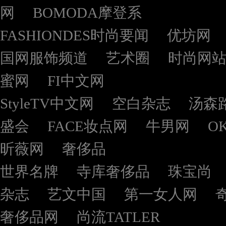
网
BOMODA摩登系
FASHIONDES时尚要闻
优坊网
国网服饰频道
艺术圈
时尚网
蜜网
FI中文网
StyleTV中文网
空白杂志
汤森
盛会
FACE妆点网
牛男网
O
昕薇网
奢侈品
世界名牌
寺库奢侈品
珠宝尚
杂志
艺文中国
第一女人网
奢侈品网
尚流TATLER