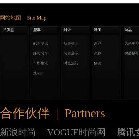
网站地图 | Site Map
品牌堂
型车
时计
珠宝
尚品
酷车资讯
新表推介
新品
风尚单
经典名车
名表展示
恋物
时装搭
车型生活
时光流转
解读
炫-car
合作伙伴 | Partners
新浪时尚
VOGUE时尚网
腾讯