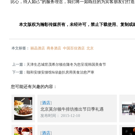
比心，待人如己”的服务理念，我们将一如既往的为宾客朋友们打
本文版权为瀚彰传媒所有，未经许可，禁止下载使用、复制或
本文标签：
丽晶酒店
商务酒店
中国百佳酒店
北京
上一篇：
天津生态城世茂希尔顿在隆冬为您呈现韩国美食节
下一篇：
颐和安缦安缦馆&绿盎扒房用美食治愈严寒
您可能还有兴趣的内容：
[
酒店
]
北京莫尔顿牛排坊推出节日季礼遇
发布时间： 2015-12-10
[
酒店
]