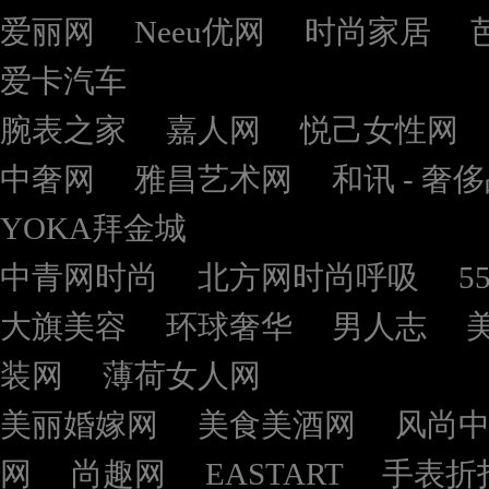
爱丽网
Neeu优网
时尚家居
爱卡汽车
腕表之家
嘉人网
悦己女性网
中奢网
雅昌艺术网
和讯 - 奢
YOKA拜金城
中青网时尚
北方网时尚呼吸
5
大旗美容
环球奢华
男人志
装网
薄荷女人网
美丽婚嫁网
美食美酒网
风尚
网
尚趣网
EASTART
手表折