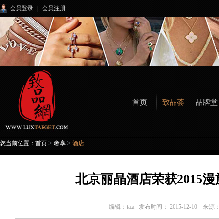
会员登录
|
会员注册
首页
致品荟
品牌堂
>
>
您当前位置：
首页
奢享
酒店
北京丽晶酒店荣获2015漫
编辑：
tata
发布时间： 2015-12-10 来源