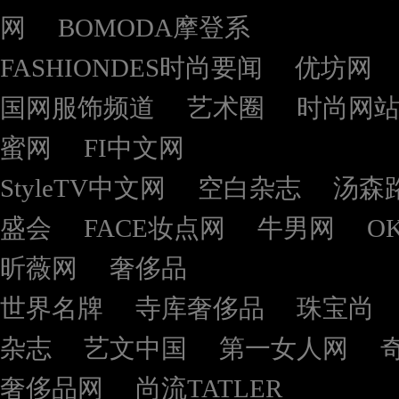
网
BOMODA摩登系
FASHIONDES时尚要闻
优坊网
国网服饰频道
艺术圈
时尚网
蜜网
FI中文网
StyleTV中文网
空白杂志
汤森
盛会
FACE妆点网
牛男网
O
昕薇网
奢侈品
世界名牌
寺库奢侈品
珠宝尚
杂志
艺文中国
第一女人网
奢侈品网
尚流TATLER