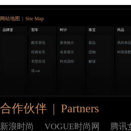
网站地图 | Site Map
品牌堂
型车
时计
珠宝
尚品
酷车资讯
新表推介
新品
风尚单
经典名车
名表展示
恋物
时装搭
车型生活
时光流转
解读
炫-car
合作伙伴 | Partners
新浪时尚
VOGUE时尚网
腾讯