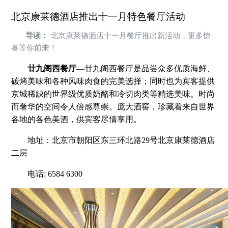
北京康莱德酒店推出十一月特色餐厅活动
导读：
北京康莱德酒店十一月餐厅推出新活动，更多惊
喜等你前来！
廿九阁西餐厅
—廿九阁西餐厅是品尝众多优质海鲜、
碳烤美味和各种风味肉食的完美选择；同时也为宾客提供
京城稀缺的世界级优质奶酪和冷切肉类等精选美味。时尚
而奢华的空间令人倍感尊崇。庞大酒窖，珍藏着来自世界
各地的各色美酒，供宾客尽情享用。
地址：北京市朝阳区东三环北路29号北京康莱德酒店
二层
电话: 6584 6300