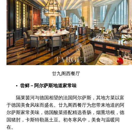
廿九阁西餐厅
• 尝鲜－阿尔萨斯地道家常味
隔莱茵河与德国相望的法国阿尔萨斯，其地方菜以富
于德国美食风味而盛名。廿九阁西餐厅为您带来地道的阿
尔萨斯家常美味，德国酸菜搭配精选香肠，烟熏培根，德
国猪肘，卡斯特勒蒸土豆。初冬寒风中，美食与温暖同
在。