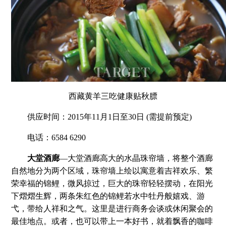
西藏黄羊三吃健康贴秋膘
供应时间：2015年11月1日至30日 (需提前预定)
电话：6584 6290
大堂酒廊
—大堂酒廊高大的水晶珠帘墙，将整个酒廊
自然地分为两个区域，珠帘墙上绘以寓意着吉祥欢乐、繁
荣幸福的锦鲤，微风掠过，巨大的珠帘轻轻摆动，在阳光
下熠熠生辉，两条朱红色的锦鲤若水中牡丹般嬉戏、游
弋，带给人祥和之气。这里是进行商务会谈或休闲聚会的
最佳地点。或者，也可以带上一本好书，就着飘香的咖啡