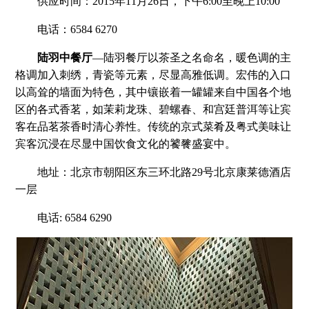
供应时间：2015年11月26日，下午6:00至晚上10:00
电话：6584 6270
陆羽中餐厅
—陆羽餐厅以茶圣之名命名，暖色调的主
格调加入刺绣，青瓷等元素，尽显高雅低调。宏伟的入口
以高耸的墙面为特色，其中镶嵌着一罐罐来自中国各个地
区的各式香茗，如茉莉龙珠、碧螺春、和宫廷普洱等让宾
客在品茗茶香时清心养性。传统的京式菜肴及粤式美味让
宾客沉浸在尽显中国饮食文化的饕餮盛宴中。
地址：北京市朝阳区东三环北路29号北京康莱德酒店
一层
电话: 6584 6290