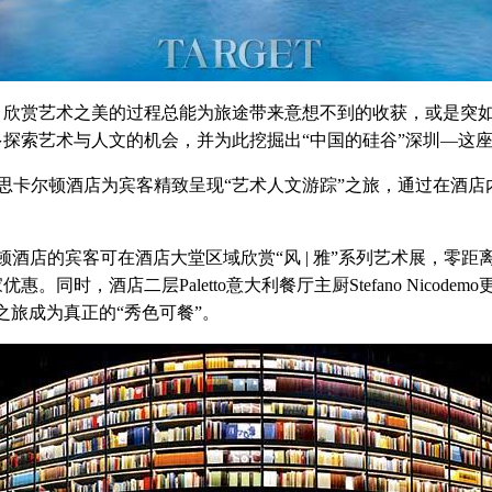
赏艺术之美的过程总能为旅途带来意想不到的收获，或是突如
探索艺术与人文的机会，并为此挖掘出“中国的硅谷”深圳—这
丽思卡尔顿酒店为宾客精致呈现“艺术人文游踪”之旅，通过在酒
顿酒店的宾客可在酒店大堂区域欣赏“风 | 雅”系列艺术展，零
时，酒店二层Paletto意大利餐厅主厨Stefano Nicode
之旅成为真正的“秀色可餐”。