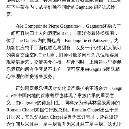
与下午茶在内，从早到晚不间断的Gagnaire招牌法式飨
宴。
在le Comptoir de Pierre Gagnaire内，Gagnaire还融入了
一间可容纳四十人的酒吧le Bar；一家洋溢着轻松氛围，
位于The Gallery内的面包房la Boulangerie et Patisserie，为
顾客供应纯手工面包糕点与甜食；以及一个仅供私人预订
的美食交流空间The Lab，厨师可最多同时为八位顾客展
现精湛厨艺，交流美食心得。与此同时，上海建业里嘉佩
乐酒店的所有住客足不出户，便可享用由Gagnaire团队精
心主理的客房送餐服务。
正如同嘉佩乐酒店对文化遗产保护的不遗余力，Gagn
aire在中国内地的首家餐厅也体现了家族传承的重要意
义，由Gagnaire的得意门生，同样身为米其林星级厨师的
Romain Chapel来担任行政总厨。Romain Chapel出生于烹
饪世家，其先父Alain Chapel被誉为烹饪奇才，曾在短短
六年间从米其林一星主厨晋升为米其林三星主厨。这也让