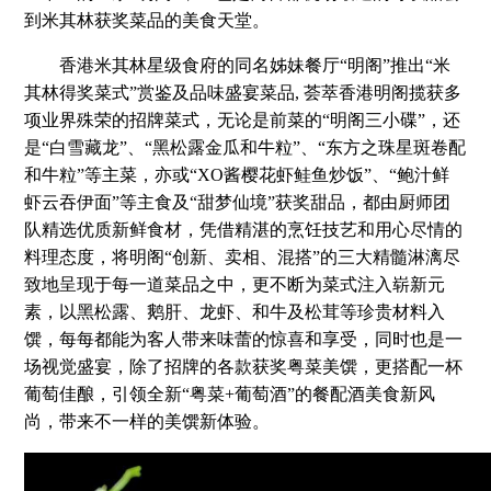
到米其林获奖菜品的美食天堂。
香港米其林星级食府的同名姊妹餐厅“明阁”推出“米
其林得奖菜式”赏鉴及品味盛宴菜品, 荟萃香港明阁揽获多
项业界殊荣的招牌菜式，无论是前菜的“明阁三小碟”，还
是“白雪藏龙”、“黑松露金瓜和牛粒”、“东方之珠星斑卷配
和牛粒”等主菜，亦或“XO酱樱花虾鲑鱼炒饭”、“鲍汁鲜
虾云吞伊面”等主食及“甜梦仙境”获奖甜品，都由厨师团
队精选优质新鲜食材，凭借精湛的烹饪技艺和用心尽情的
料理态度，将明阁“创新、卖相、混搭”的三大精髓淋漓尽
致地呈现于每一道菜品之中，更不断为菜式注入崭新元
素，以黑松露、鹅肝、龙虾、和牛及松茸等珍贵材料入
馔，每每都能为客人带来味蕾的惊喜和享受，同时也是一
场视觉盛宴，除了招牌的各款获奖粤菜美馔，更搭配一杯
葡萄佳酿，引领全新“粤菜+葡萄酒”的餐配酒美食新风
尚，带来不一样的美馔新体验。