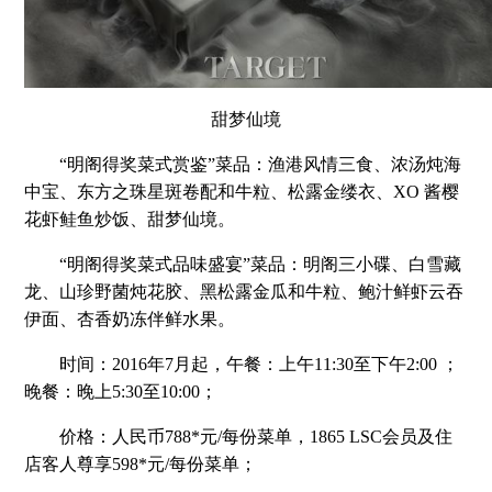
甜梦仙境
“明阁得奖菜式赏鉴”菜品：渔港风情三食、浓汤炖海
中宝、东方之珠星斑卷配和牛粒、松露金缕衣、XO 酱樱
花虾鲑鱼炒饭、甜梦仙境。
“明阁得奖菜式品味盛宴”菜品：明阁三小碟、白雪藏
龙、山珍野菌炖花胶、黑松露金瓜和牛粒、鲍汁鲜虾云吞
伊面、杏香奶冻伴鲜水果。
时间：2016年7月起，午餐：上午11:30至下午2:00 ；
晚餐：晚上5:30至10:00；
价格：人民币788*元/每份菜单，1865 LSC会员及住
店客人尊享598*元/每份菜单；